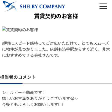
賃貸契約のお客様
03-6450-6984
親切にスピード感持ってご対応いただけて、とてもスムーズ
に物件が見つかりました。店舗も渋谷駅からすぐ近く、非常
営業時間 10:00～22:00（なし定休）
におすすめできる会社さんです。
メールでのお問い合わせ
担当者のコメント
シェルビー不動産です！
嬉しいお言葉をありがとうございます😭✨
トップ
今後ともよろしくお願いします🙇‍♂️