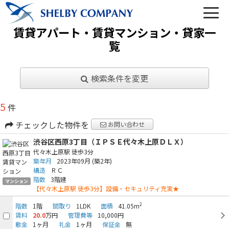
賃貸アパート・賃貸マンション・貸家一
覧
検索条件を変更
03-6450-6984
5
件
営業時間 10:00～22:00（なし定休）
チェックした物件を
お問い合わせ
メールでのお問い合わせ
渋谷区西原3丁目（ＩＰＳＥ代々木上原ＤＬＸ）
代々木上原駅
徒歩3分
築年月
2023年09月
(築2年)
構造
ＲＣ
階数
3階建
マンション
【代々木上原駅 徒歩3分】設備・セキュリティ充実★
トップ
2
階数
1階
間取り
1LDK
面積
41.05m
賃料
20.0
万円
管理費等
10,000円
敷金
1ヶ月
礼金
1ヶ月
保証金
無