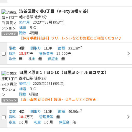
物件検索
渋谷区幡ヶ谷3丁目（V−style幡ヶ谷）
賃貸物件一覧
幡ヶ谷駅
徒歩7分
築年月
2023年03月
(築3年)
構造
ＲＣ
単身向け特集
階数
4階建
マンション
【仲介手数料無料】フリーレントなどお気軽にご相談ください♪
2
階数
4階
間取り
1LDK
面積
33.13m
スタッフ紹介
賃料
18.9
万円
管理費等
12,000円
敷金
無
礼金
無
保証金
無
会社概要
目黒区原町1丁目2-10（目黒ミシェルヨコマエ）
西小山駅
徒歩3分
築年月
2025年05月
(築1年)
構造
ＲＣ
階数
6階建
【西小山駅 徒歩3分】設備・セキュリティ充実★
マンション
2
階数
4階
間取り
1LDK
面積
40.90m
賃料
18.2
万円
管理費等
無
敷金
1ヶ月
礼金
1ヶ月
保証金
無