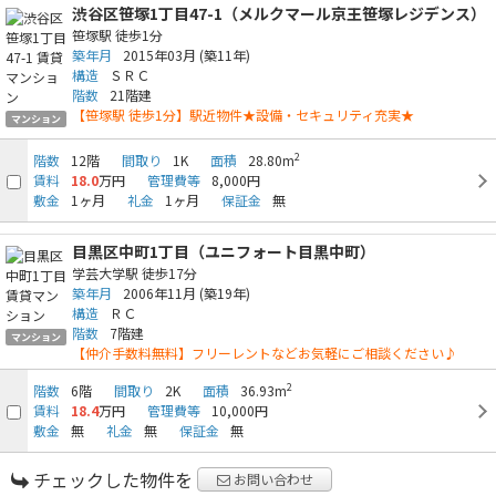
渋谷区笹塚1丁目47-1（メルクマール京王笹塚レジデンス）
笹塚駅
徒歩1分
築年月
2015年03月
(築11年)
構造
ＳＲＣ
階数
21階建
【笹塚駅 徒歩1分】駅近物件★設備・セキュリティ充実★
マンション
2
階数
12階
間取り
1K
面積
28.80m
賃料
18.0
万円
管理費等
8,000円
敷金
1ヶ月
礼金
1ヶ月
保証金
無
目黒区中町1丁目（ユニフォート目黒中町）
学芸大学駅
徒歩17分
築年月
2006年11月
(築19年)
構造
ＲＣ
階数
7階建
マンション
【仲介手数料無料】フリーレントなどお気軽にご相談ください♪
2
階数
6階
間取り
2K
面積
36.93m
賃料
18.4
万円
管理費等
10,000円
敷金
無
礼金
無
保証金
無
チェックした物件を
お問い合わせ