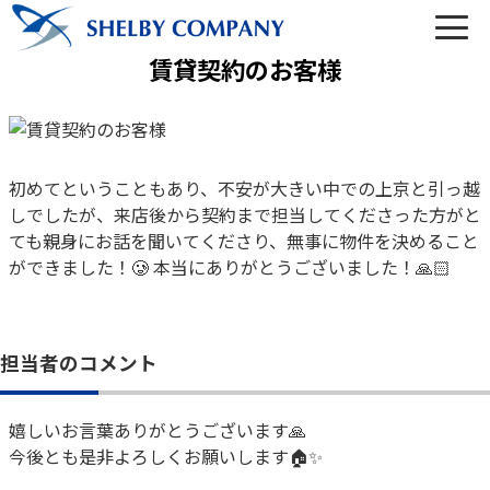
賃貸契約のお客様
03-6450-6984
初めてということもあり、不安が大きい中での上京と引っ越
しでしたが、来店後から契約まで担当してくださった方がと
営業時間 10:00～22:00（なし定休）
ても親身にお話を聞いてくださり、無事に物件を決めること
ができました！🥲 本当にありがとうございました！🙏🏻
メールでのお問い合わせ
担当者のコメント
嬉しいお言葉ありがとうございます🙏
トップ
今後とも是非よろしくお願いします🏠✨