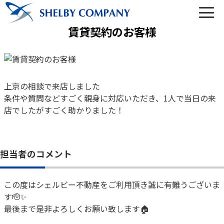
賃貸契約のお客様
03-6450-6984
上京の相談で来店しました
条件や質問などすごく親身に対応いただき、1人で当日の来
営業時間 10:00～22:00（なし定休）
店でしたがすごく助かりました！
メールでのお問い合わせ
担当者のコメント
この度はシェルビー不動産をご利用頂き誠に有難うございま
す🫡✨
トップ
最後まで是非よろしくお願い致します🏠