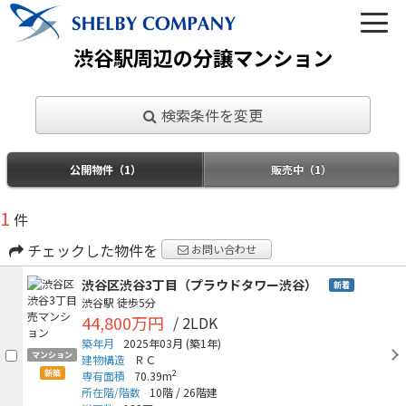
渋谷駅周辺の分譲マンション
検索条件を変更
03-6450-6984
公開物件（1）
販売中（1）
営業時間 10:00～22:00（なし定休）
1
件
メールでのお問い合わせ
チェックした物件を
お問い合わせ
渋谷区渋谷3丁目（プラウドタワー渋谷）
新着
渋谷駅
徒歩5分
44,800万円
/ 2LDK
築年月
2025年03月
(築1年)
トップ
マンション
建物構造
ＲＣ
新築
2
専有面積
70.39m
所在階/階数
10階
/
26階建