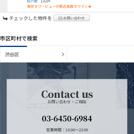
物件検索
総戸数
132戸
東京タワービューの駅近高級タワマン★
賃貸物件一覧
チェックした物件を
お問い合わせ
単身向け特集
市区町村で検索
スタッフ紹介
渋谷区
会社概要
Contact us
お問い合わせ・ご相談
03-6450-6984
営業時間：10:00～22:00