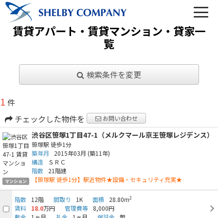
賃貸アパート・賃貸マンション・貸家一
覧
検索条件を変更
03-6450-6984
1
件
営業時間 10:00～22:00（なし定休）
チェックした物件を
お問い合わせ
メールでのお問い合わせ
渋谷区笹塚1丁目47-1（メルクマール京王笹塚レジデンス）
笹塚駅
徒歩1分
築年月
2015年03月
(築11年)
構造
ＳＲＣ
階数
21階建
【笹塚駅 徒歩1分】駅近物件★設備・セキュリティ充実★
マンション
トップ
2
階数
12階
間取り
1K
面積
28.80m
賃料
18.0
万円
管理費等
8,000円
敷金
1ヶ月
礼金
1ヶ月
保証金
無