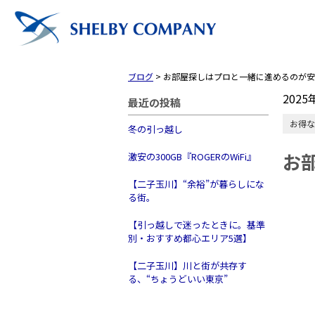
ブログ
>
お部屋探しはプロと一緒に進めるのが安
2025
最近の投稿
お得な
冬の引っ越し
お
激安の300GB『ROGERのWiFi』
【二子玉川】“余裕”が暮らしにな
る街。
【引っ越しで迷ったときに。基準
別・おすすめ都心エリア5選】
【二子玉川】川と街が共存す
トップ
る、“ちょうどいい東京”