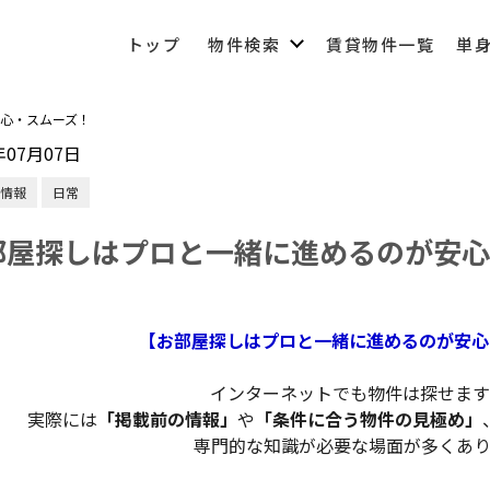
トップ
物件検索
賃貸物件一覧
単
心・スムーズ！
年07月07日
03-6450-6984
情報
日常
部屋探しはプロと一緒に進めるのが安心
営業時間 10:00～22:00（なし定休）
メールでのお問い合わせ
【お部屋探しはプロと一緒に進めるのが安心
インターネットでも物件は探せます
実際には
「掲載前の情報」
や
「条件に合う物件の見極め」
専門的な知識が必要な場面が多くあり