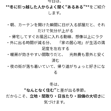
物件検索
今日は、
**冬に引っ越した人からよく聞く“あるある”**
をご紹介
します。
賃貸物件一覧
・朝、カーテンを開けた瞬間に日が入る部屋だと、それ
単身向け特集
だけで気分が上がる
・帰宅してすぐお風呂に入れる動線、想像以上にラク
スタッフ紹介
・外に出る時間が減る分、 「家の居心地」が生活の満
足度を左右する
・暖房が効きやすい間取りだと、 光熱費も意外と安く
会社概要
済む
・夜の街が落ち着いていて、帰り道がちょっと好きにな
る
冬は、
“なんとなく住む”
と差が出る季節。
だからこそ、
立地・間取り・日当たり・設備の大切さ
に
気づけます。