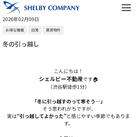
2026年02月09日
お得な情報
日常
賃貸物件
冬の引っ越し
03-6450-6984
営業時間 10:00～22:00（なし定休）
こんにちは！
シェルビー不動産
です🏠
メールでのお問い合わせ
（渋谷駅徒歩1分）
「冬に引っ越すのって寒そう…」
そう思われがちですが、
実は
“引っ越してよかった”
と感じやすい季節でもありま
トップ
す。