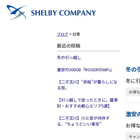
ブログ
>
日常
最近の投稿
冬の引っ越し
冬の
激安の300GB『ROGERのWiFi』
冬に引
【二子玉川】“余裕”が暮らしにな
る街。
お得な
【引っ越しで迷ったときに。基準
別・おすすめ都心エリア5選】
激安の
【二子玉川】川と街が共存す
トップ
る、“ちょうどいい東京”
お得なW
キャン