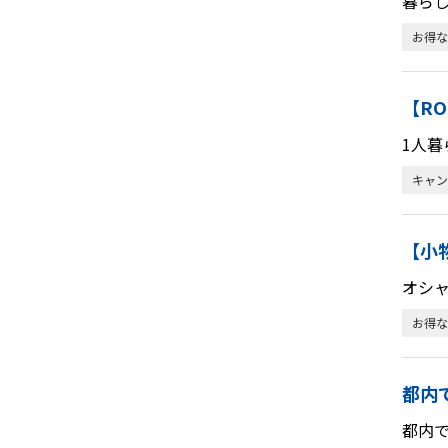
暮ら
お得な
【RO
1人暮
キャン
【小
オシ
お得な
都内
都内