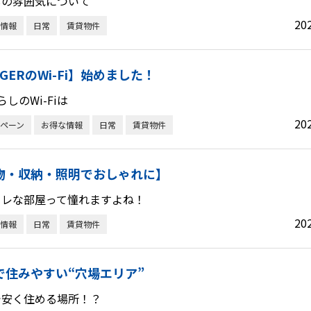
しの雰囲気について
20
情報
日常
賃貸物件
GERのWi-Fi】始めました！
らしのWi-Fiは
20
ペーン
お得な情報
日常
賃貸物件
物・収納・照明でおしゃれに】
ャレな部屋って憧れますよね！
20
情報
日常
賃貸物件
で住みやすい“穴場エリア”
で安く住める場所！？