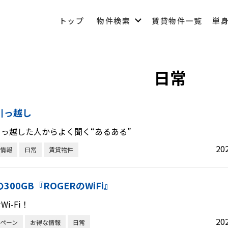
トップ
物件検索
賃貸物件一覧
単
日常
03-6450-6984
引っ越し
営業時間 10:00～22:00（なし定休）
っ越した人からよく聞く“あるある”
メールでのお問い合わせ
20
情報
日常
賃貸物件
300GB『ROGERのWiFi』
i-Fi！
20
ペーン
お得な情報
日常