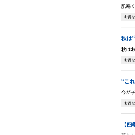
肌寒
お得な
秋は
秋は
お得な
“こ
今が
お得な
【四