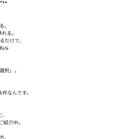
**
る。
帰れる。
減るだけで、
ね☕
選択」。
条件なんです。
ど、
ご紹介中。
方、