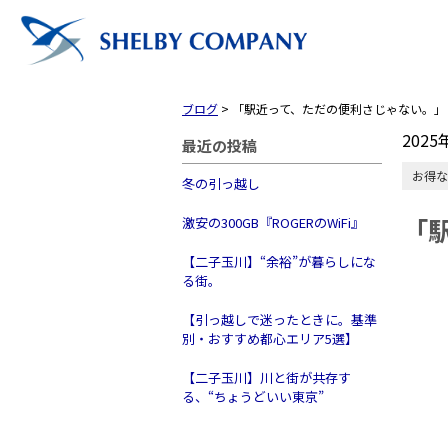
ブログ
>
「駅近って、ただの便利さじゃない。」
2025
最近の投稿
お得な
冬の引っ越し
「
激安の300GB『ROGERのWiFi』
【二子玉川】“余裕”が暮らしにな
る街。
【引っ越しで迷ったときに。基準
別・おすすめ都心エリア5選】
【二子玉川】川と街が共存す
トップ
る、“ちょうどいい東京”