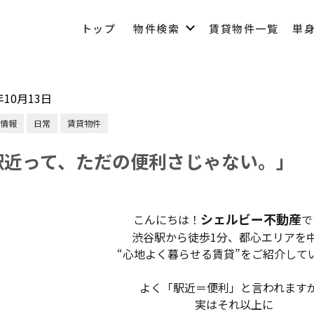
トップ
物件検索
賃貸物件一覧
単
年10月13日
03-6450-6984
情報
日常
賃貸物件
駅近って、ただの便利さじゃない。」
営業時間 10:00～22:00（なし定休）
メールでのお問い合わせ
シェルビー不動産
こんにちは！
で
渋谷駅から徒歩1分、都心エリアを
“心地よく暮らせる賃貸”をご紹介して
よく「駅近＝便利」と言われます
実はそれ以上に