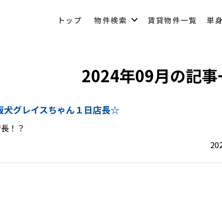
トップ
物件検索
賃貸物件一覧
単
2024年09月の記
03-6450-6984
板犬グレイスちゃん１日店長☆
営業時間 10:00～22:00（なし定休）
店長！？
メールでのお問い合わせ
20