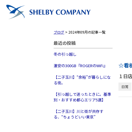
ブログ
>
2024年09月の記事一覧
最近の投稿
冬の引っ越し
☆看
激安の300GB『ROGERのWiFi』
１日
【二子玉川】“余裕”が暮らしにな
る街。
日常
【引っ越しで迷ったときに。基準
別・おすすめ都心エリア5選】
【二子玉川】川と街が共存す
トップ
る、“ちょうどいい東京”