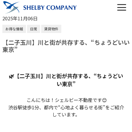
2025年11月06日
お得な情報
日常
賃貸物件
【二子玉川】川と街が共存する、“ちょうどいい
東京”
03-6450-6984
営業時間 10:00～22:00（なし定休）
🌿【二子玉川】川と街が共存する、“ちょうどい
メールでのお問い合わせ
い東京”
こんにちは！シェルビー不動産です😊
渋谷駅徒歩1分、都内で“心地よく暮らせる街”をご紹介
しています。
トップ