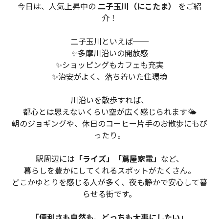
物件検索
今日は、人気上昇中の
二子玉川（にこたま）
をご紹
介！
賃貸物件一覧
二子玉川といえば──
✨多摩川沿いの開放感
単身向け特集
✨ショッピングもカフェも充実
✨治安がよく、落ち着いた住環境
スタッフ紹介
川沿いを散歩すれば、
会社概要
都心とは思えないくらい空が広く感じられます🌤
朝のジョギングや、休日のコーヒー片手のお散歩にもぴ
ったり。
駅周辺には
「ライズ」「蔦屋家電」
など、
暮らしを豊かにしてくれるスポットがたくさん。
どこかゆとりを感じる人が多く、夜も静かで安心して暮
らせる街です。
「便利さも自然も、どっちも大事にしたい」