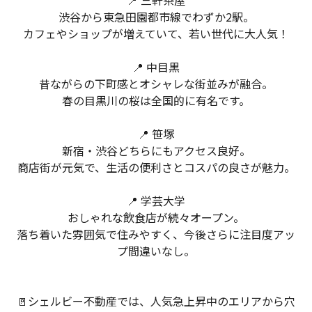
📍 三軒茶屋
物件検索
渋谷から東急田園都市線でわずか2駅。
カフェやショップが増えていて、若い世代に大人気！
賃貸物件一覧
📍 中目黒
単身向け特集
昔ながらの下町感とオシャレな街並みが融合。
春の目黒川の桜は全国的に有名です。
スタッフ紹介
📍 笹塚
新宿・渋谷どちらにもアクセス良好。
会社概要
商店街が元気で、生活の便利さとコスパの良さが魅力。
📍 学芸大学
おしゃれな飲食店が続々オープン。
落ち着いた雰囲気で住みやすく、今後さらに注目度アッ
プ間違いなし。
🚪シェルビー不動産では、人気急上昇中のエリアから穴