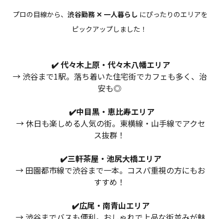
物件検索
プロの目線から、
渋谷勤務 ✕ 一人暮らし
にぴったりのエリアを
賃貸物件一覧
ピックアップしました！
単身向け特集
✔️ 代々木上原・代々木八幡エリア
→ 渋谷まで1駅。落ち着いた住宅街でカフェも多く、治
スタッフ紹介
安も◎
会社概要
✔️中目黒・恵比寿エリア
→ 休日も楽しめる人気の街。東横線・山手線でアクセ
ス抜群！
✔️三軒茶屋・池尻大橋エリア
→ 田園都市線で渋谷まで一本。コスパ重視の方にもお
すすめ！
✔️広尾・南青山エリア
→ 渋谷までバスも便利。おしゃれで上品な街並みが魅