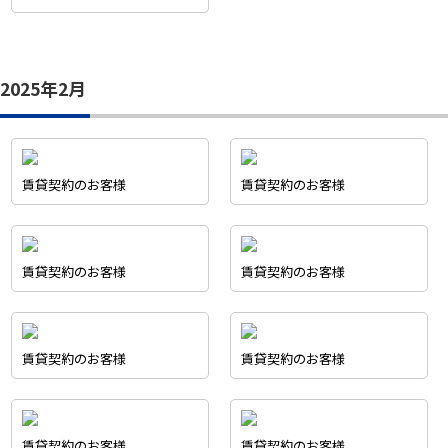
2025年2月
賃貸契約のお客様
賃貸契約のお客様
賃貸契約のお客様
賃貸契約のお客様
賃貸契約のお客様
賃貸契約のお客様
賃貸契約のお客様
賃貸契約のお客様