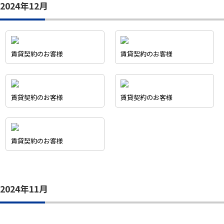
2024年12月
賃貸契約のお客様
賃貸契約のお客様
賃貸契約のお客様
賃貸契約のお客様
賃貸契約のお客様
2024年11月