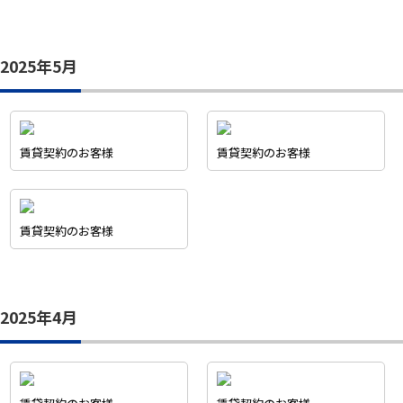
2025年5月
賃貸契約のお客様
賃貸契約のお客様
賃貸契約のお客様
2025年4月