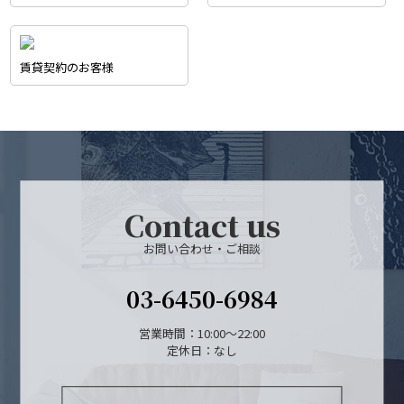
賃貸契約のお客様
Contact us
お問い合わせ・ご相談
03-6450-6984
営業時間：10:00～22:00
定休日：なし