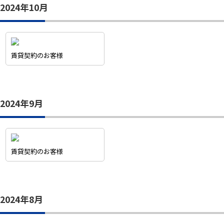
2024年10月
賃貸契約のお客様
2024年9月
賃貸契約のお客様
2024年8月